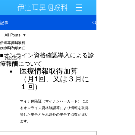
伊達耳鼻咽喉科
記事
All Posts
伊達耳鼻咽喉科
All Posts
2024年7月31日
■オンライン資格確認導入による診
施設基準
療報酬について
医療情報取得加算
（月1回、又は３月に
１回）
マイナ保険証（マイナンバーカード）によ
るオンライン資格確認等により情報を取得
等した場合とそれ以外の場合で点数が違い
ます。