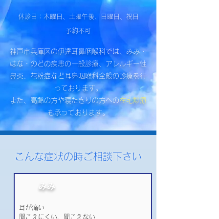
休診日：木曜日、土曜午後、日曜日、祝日
予約不可
神戸市兵庫区の伊達耳鼻咽喉科では、みみ・
はな・のどの疾患の一般診療、アレルギー性
鼻炎、花粉症など耳鼻咽喉科全般の診療を行
っております。
また、高齢の方や寝たきりの方への
在宅診療
も承っております。
こんな症状の時ご相談下さい
みみ
耳が痛い
聞こえにくい、聞こえない